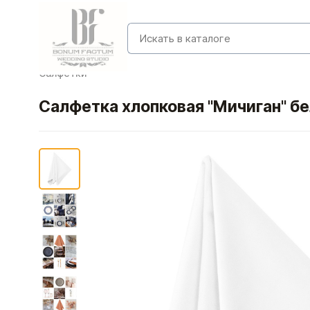
Салфетки
Салфетка хлопковая "Мичиган" б