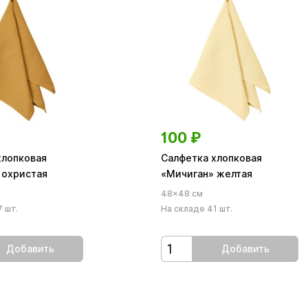
100
₽
хлопковая
Салфетка хлопковая
 охристая
«Мичиган» желтая
48×48 см
 шт.
На складе 41 шт.
Добавить
Добавить