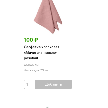
100
₽
Салфетка хлопковая
«Мичиган» пыльно-
розовая
45×45 см
На складе 73 шт.
Добавить