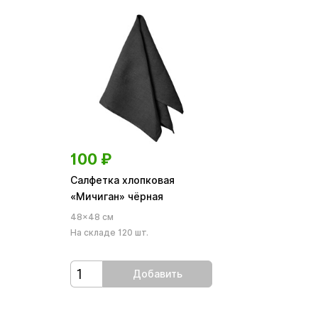
100
₽
Салфетка хлопковая
«Мичиган» чёрная
48×48 см
На складе 120 шт.
Добавить