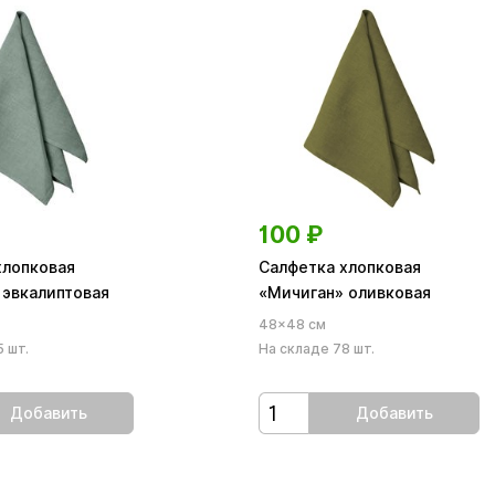
100
₽
хлопковая
Салфетка хлопковая
 эвкалиптовая
«Мичиган» оливковая
48×48 см
 шт.
На складе 78 шт.
Добавить
Добавить