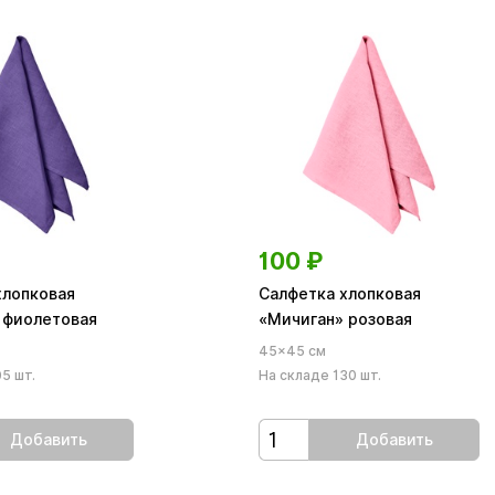
100
₽
хлопковая
Салфетка хлопковая
 фиолетовая
«Мичиган» розовая
45×45 см
5 шт.
На складе 130 шт.
Добавить
Добавить