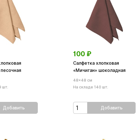
100
₽
хлопковая
Салфетка хлопковая
 песочная
«Мичиган» шоколадная
48×48 см
 шт.
На складе 140 шт.
Добавить
Добавить