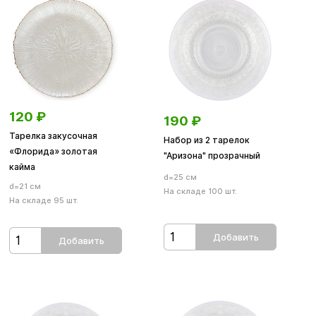
120
₽
190
₽
Тарелка закусочная
Набор из 2 тарелок
«Флорида» золотая
"Аризона" прозрачный
кайма
d=25 см
d=21 см
На складе 100 шт.
На складе 95 шт.
Добавить
Добавить